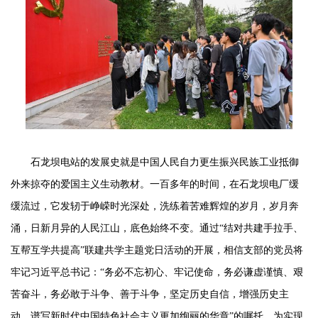
石龙坝电站的发展史就是中国人民自力更生振兴民族工业抵御
外来掠夺的爱国主义生动教材。一百多年的时间
，
在石龙坝电厂缓
缓流过，它发轫于峥嵘时光深处，洗练着苦难辉煌的岁月，岁月奔
涌，日新月异的人民江山，底色始终不变。通过
“结对共建手拉手、
互帮互学共提高”联建共学主题党日活动的开展，相信支部的党员将
牢记习近平总书记：“务必不忘初心、牢记使命，务必谦虚谨慎、艰
苦奋斗，务必敢于斗争、善于斗争，坚定历史自信，增强历史主
动，谱写新时代中国特色社会主义更加绚丽的华章”的嘱托，为实现