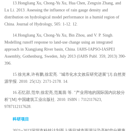
13.Hongliang Xu, Chong-Yu Xu, Hua Chen, Zengxin Zhang, and
Lu Li. 2013. Assessing the influence of rain gauge density and
distribution on hydrological model performance in a humid region of
China. Journal of Hydrology, 505: 1-12. 12.
14.Hongliang Xu, Chong-Yu Xu, Bin Zhou, and V. P. Singh.
Modelling runoff response to land-use change using an integrated
approach in Xiangjiang River basin, China. IAHS-IAPSO-IASPEI
Assembly, Gothenburg, Sweden, July 2013 (IAHS Publ. 359, 2013) 390-
396.
15.
徐光来
,
许有鹏
,
徐宏亮
. "
城市化水文效应研究进展
"[J].
自然资
源学报
. 2010. 25(12): 2171-2178. 14.
16.
石忆邵
,
范华
,
徐宏亮
,
范胤翡 等
. "
产业用地的国际国内比较分
析
"[M].
中国建筑工业出版社
. 2010. ISBN
：
7112117623,
9787112117628.
科研项目
2021~
2023
深圳市科技计划面上项目
城市面源污染高时空分辨率