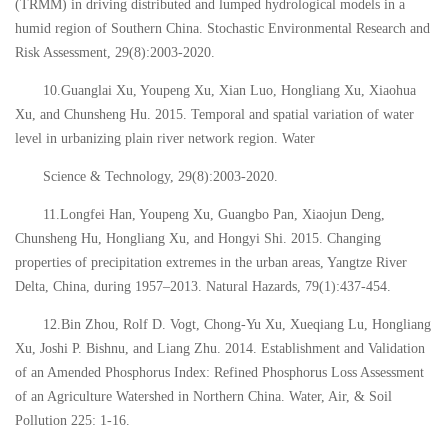
(TRMM) in driving distributed and lumped hydrological models in a
humid region of Southern China. Stochastic Environmental Research and
Risk Assessment, 29(8):2003-2020.
10.Guanglai Xu, Youpeng Xu, Xian Luo, Hongliang Xu, Xiaohua
Xu, and Chunsheng Hu. 2015. Temporal and spatial variation of water
level in urbanizing plain river network region. Water
Science & Technology, 29(8):2003-2020.
11.Longfei Han, Youpeng Xu, Guangbo Pan, Xiaojun Deng,
Chunsheng Hu, Hongliang Xu, and Hongyi Shi. 2015. Changing
properties of precipitation extremes in the urban areas, Yangtze River
Delta, China, during 1957
–
2013. Natural Hazards, 79(1):437-454.
12.Bin Zhou, Rolf D. Vogt, Chong-Yu Xu, Xueqiang Lu, Hongliang
Xu, Joshi P. Bishnu, and Liang Zhu. 2014. Establishment and Validation
of an Amended Phosphorus Index: Refined Phosphorus Loss Assessment
of an Agriculture Watershed in Northern China. Water, Air, & Soil
Pollution 225: 1-16.