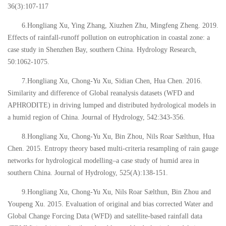
36(3):107-117
6.Hongliang Xu, Ying Zhang, Xiuzhen Zhu, Mingfeng Zheng. 2019.
Effects of rainfall-runoff pollution on eutrophication in coastal zone: a
case study in Shenzhen Bay, southern China. Hydrology Research,
50:1062-1075.
7.Hongliang Xu, Chong-Yu Xu, Sidian Chen, Hua Chen. 2016.
Similarity and difference of Global reanalysis datasets (WFD and
APHRODITE) in driving lumped and distributed hydrological models in
a humid region of China. Journal of Hydrology, 542:343-356.
8.Hongliang Xu, Chong-Yu Xu, Bin Zhou, Nils Roar Sælthun, Hua
Chen. 2015. Entropy theory based multi-criteria resampling of rain gauge
networks for hydrological modelling
–
a case study of humid area in
southern China. Journal of Hydrology, 525(A):138-151.
9.Hongliang Xu, Chong-Yu Xu, Nils Roar Sælthun, Bin Zhou and
Youpeng Xu. 2015. Evaluation of original and bias corrected Water and
Global Change Forcing Data (WFD) and satellite-based rainfall data