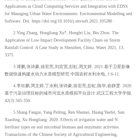
Applications as Cloud Computing Services and Integration with EDSS
for Managing Urban Water Environments. Environmental Modelling and
Software. Doi: https://doi.org/10.1016/j.envsoft.2021.105280
2.Ying Zhang, Hongliang Xu*, Honglei Liu, Bin Zhou. The
Application of Low Impact Development Facility Chain on Storm
Rainfall Control: A Case Study in Shenzhen, China. Water 2021, 13,
3375.
3.
谭鹏
,
张诗豪
,
徐宏亮
,
刘宏宽
,
彭虹
,
周文婷
. 2021.
基于卫星影像
数据快速构建水动力水质模型研究
.
中国农村水利水电
, 1:6-11.
4.
李欣鹏
,
周文婷
,
丁永刚
,
张诗豪
,
徐宏亮
,
彭虹
,
陈华
,
俞静雯
. 2020.
基于污染治理目标的城市河流水质模拟平台设计
.
武汉工程大学学报
,
42(3):345-350.
5.Shang Fangze, Yang Peiling, Ren Shumei, Huang Yuefei, Sun
Xiaoling, Xu Hongliang. 2020. Effects of irrigation water and N
fertilizer types on soil microbial biomass and enzymatic activities.
Transactions of the Chinese Society of Agricultural Engineering,