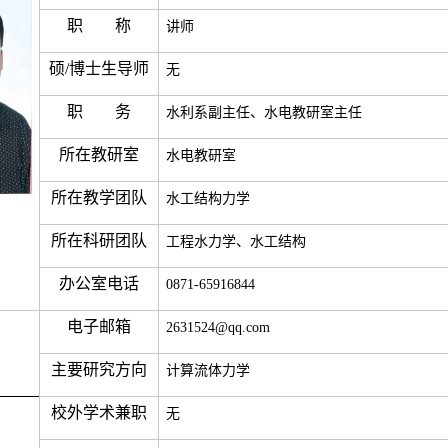
职 称
讲师
硕/博士生导师
无
职 务
水利系副主任、水电教研室主任
所在
教
研室
水电教研室
所在
教学团队
水工结构力学
所在
科研团队
工程水力学、水工结构
办公室电话
0871-65916844
电子邮箱
2631524@qq.com
主要研究方向
计算流体力学
校外学术兼职
无