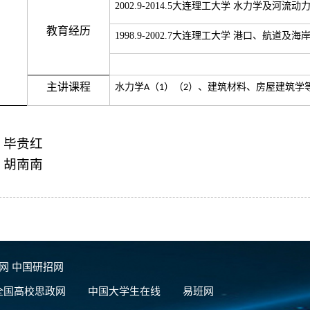
2002.9-2014.5
大连理工大学 水力学及河流动力
教育经历
1998.9-2002.7
大连理工大学 港口、航道及海岸
主讲课程
水力学
（
）（
）、建筑材料、房屋建筑学
A
1
2
：
毕贵红
：
胡南南
团网
中国研招网
全国高校思政网
中国大学生在线
易班网