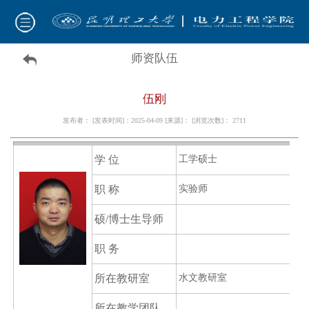
师资队伍
伍刚
发布者： [发表时间]：2025-04-09 [来源]： [浏览次数]：
2711
学 位
工学硕士
职 称
实验师
硕/博士生导师
职 务
所在
教
研室
水文教研室
所在
教学团队