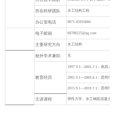
所在
科研团队
水工结构工程
办公室电话
0871-65916684
电子邮箱
68708225@qq.com
主要研究方向
水工结构
校外学术兼职
无
1997.9.1
—
：南昌大学
2001.7.1
教育经历
2002.9.1
—
：昆明理工
2005.6.1
2015.9.1
—
：昆明理工
2019.7.1
主讲课程
弹性力学、水工钢筋混凝土