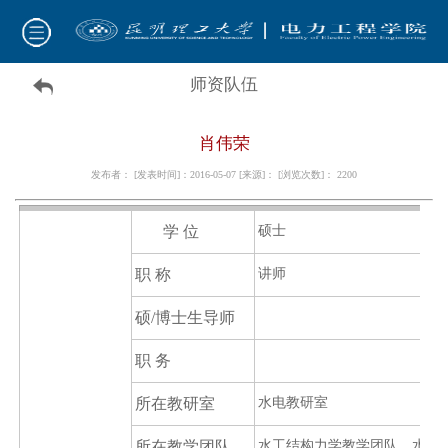
师资队伍
肖伟荣
发布者： [发表时间]：2016-05-07 [来源]： [浏览次数]：
2200
学 位
硕士
职 称
讲师
硕/博士生导师
职 务
所在
教
研室
水电教研室
所在
教学团队
水工结构力学教学团队、水电