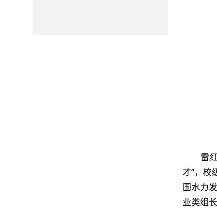
雷
才”，校
国水力
业类组