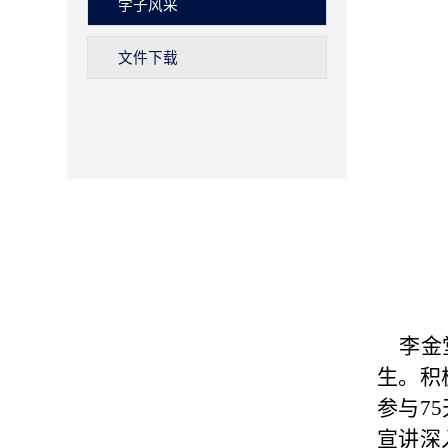
学子风采
文件下载
李金堂
生。积
参与
75
宣讲深