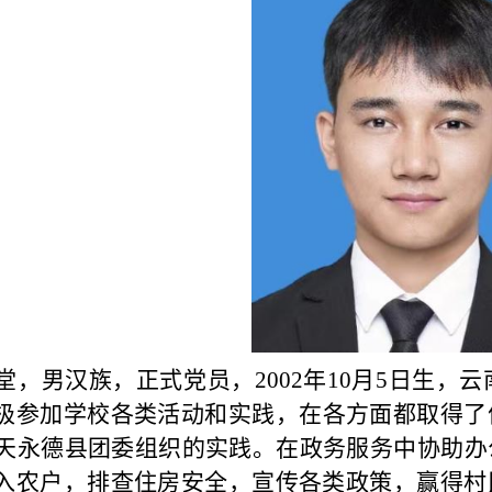
，男汉族，正式党员，
2002
年
10
月
5
日生，云
极参加
学校
各
类
活动和实践，在各方面都取得了
天永德县团委组织的实践。在政务服务中协助办
入农户，排查住房安全，宣传各类政策，赢得村