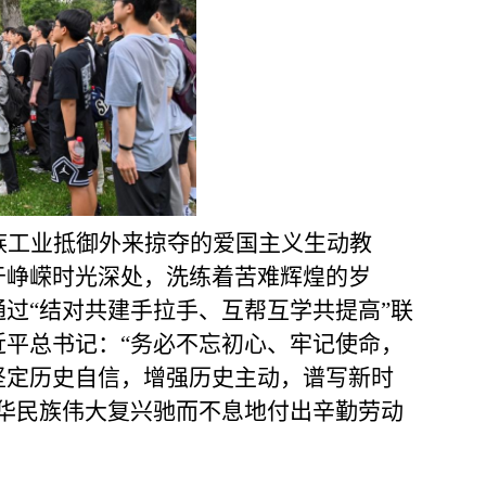
族工业抵御外来掠夺的爱国主义生动教
于峥嵘时光深处，洗练着苦难辉煌的岁
通过
“结对共建手拉手、互帮互学共提高”联
平总书记：“务必不忘初心、牢记使命，
坚定历史自信，增强历史主动，谱写新时
华民族伟大复兴驰而不息地付出辛勤劳动