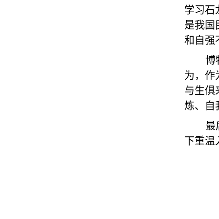
学习
石
是我国
和自强
博
为，作
与生俱
炼
、自
最
下重温