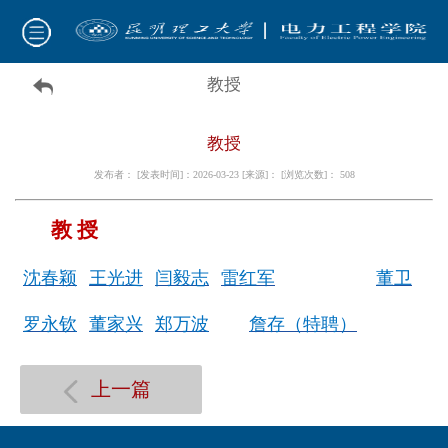
教授
教授
发布者： [发表时间]：2026-03-23 [来源]： [浏览次数]：
508
教 授
沈春颖
王光进
闫毅志
雷红军
董卫
罗永钦
董家兴
郑万波
詹存（特聘）
上一篇