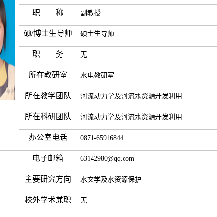
职 称
副教授
硕/博士生导师
硕士生导师
职 务
无
所在
教
研室
水电教研室
所在
教学团队
河流动力学及河流水资源开发利用
所在
科研团队
河流动力学及河流水资源开发利用
办公室电话
0871-65916844
电子邮箱
63142980@qq.com
主要研究方向
水文学及水资源保护
校外学术兼职
无