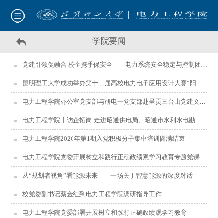
学院要闻
党建引领促融合 校企携手保安全——电力系统安全稳定与控制团队党支部与长江电力乌东德电厂电气维修部党总支开展支部联建活动
昆明理工大学成功举办第十二届高校电力电子应用设计大赛“阳光电源杯”新能源与储能竞赛启动大会
电力工程学院办公室党支部与研电一党支部赴呈贡三台山党建文化公园开展联建共学活动
电力工程学院┃访企拓岗·走进昭通供电局、昭通市水利水电勘测设计研究院
电力工程学院2026年第1期入党积极分子集中培训圆满结束
电力工程学院党委开展树立和践行正确政绩观学习教育专题党课
从“规划者视角”看能源未来——一场关于智慧能源的深度对话
校党委副书记蔡金红到电力工程学院调研指导工作
电力工程学院党委部署开展树立和践行正确政绩观学习教育